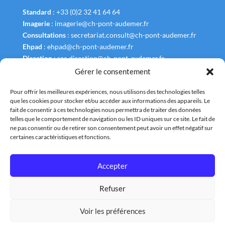
Standard
:
+33 (0)2 32 41 64 64
Imagerie
:
imagerie@ch-pont-audemer.fr
Consultations
:
secretariat.consult@ch-pont-audemer.fr
Ehpad
:
ehpad@ch-pont-audemer.fr
Direction
:
sec.direction@ch-pont-audemer.fr
Gérer le consentement
Pour offrir les meilleures expériences, nous utilisons des technologies telles
que les cookies pour stocker et/ou accéder aux informations des appareils. Le
fait de consentir à ces technologies nous permettra de traiter des données
Liens Utiles
telles que le comportement de navigation ou les ID uniques sur ce site. Le fait de
ne pas consentir ou de retirer son consentement peut avoir un effet négatif sur
Annuaire
certaines caractéristiques et fonctions.
Plan et Accès
Accepter
Nous contacter
Refuser
Tous droits réservés : Centre Hospitalier de la Risle |
Mentions légales
Voir les préférences
|
Conditions générales
|
Données personnelles
|
Politique de