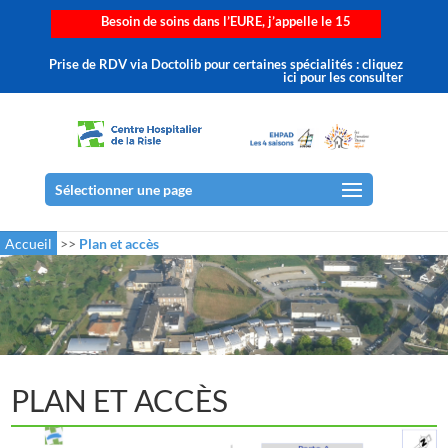
Besoin de soins dans l’EURE, j’appelle le 15
Prise de RDV via Doctolib pour certaines spécialités : cliquez
ici pour les consulter
Sélectionner une page
Accueil
>>
Plan et accès
PLAN ET ACCÈS