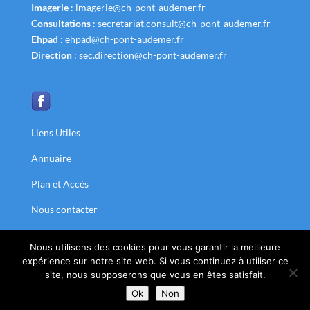
Imagerie
:
imagerie@ch-pont-audemer.fr
Consultations
:
secretariat.consult@ch-pont-audemer.fr
Ehpad
:
ehpad@ch-pont-audemer.fr
Direction
:
sec.direction@ch-pont-audemer.fr
Liens Utiles
Annuaire
Plan et Accès
Nous contacter
Nous utilisons des cookies pour vous garantir la meilleure
expérience sur notre site web. Si vous continuez à utiliser ce
Tous droits réservés : Centre Hospitalier de la Risle |
Mentions légales
site, nous supposerons que vous en êtes satisfait.
|
Conditions générales
|
Données personnelles
|
Agence Web
:
Ok
Non
Liziweb