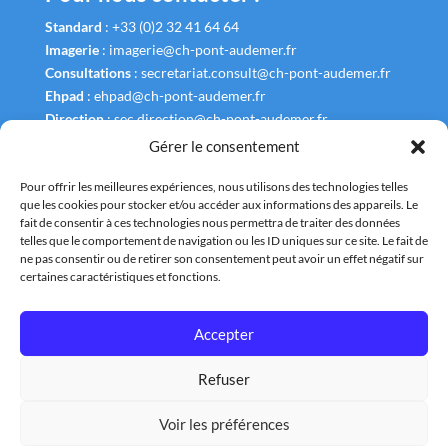
Standard
:
+33 (0)2 32 41 64 64
Imagerie
:
imagerie@ch-pont-audemer.fr
Consultations
:
secretariat.consult@ch-pont-audemer.fr
Ehpad
:
ehpad@ch-pont-audemer.fr
Direction
:
sec.direction@ch-pont-audemer.fr
Gérer le consentement
Pour offrir les meilleures expériences, nous utilisons des technologies telles
que les cookies pour stocker et/ou accéder aux informations des appareils. Le
fait de consentir à ces technologies nous permettra de traiter des données
Liens Utiles
telles que le comportement de navigation ou les ID uniques sur ce site. Le fait de
ne pas consentir ou de retirer son consentement peut avoir un effet négatif sur
Annuaire
certaines caractéristiques et fonctions.
Plan et Accès
Accepter
Nous contacter
Refuser
Tous droits réservés : Centre Hospitalier de la Risle |
Mentions légales
Voir les préférences
|
Conditions générales
|
Données personnelles
|
Politique de