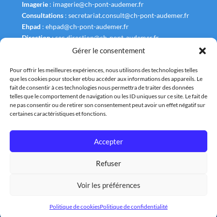
Imagerie
:
imagerie@ch-pont-audemer.fr
Consultations
:
secretariat.consult@ch-pont-audemer.fr
Ehpad
:
ehpad@ch-pont-audemer.fr
Direction
:
sec.direction@ch-pont-audemer.fr
Gérer le consentement
Pour offrir les meilleures expériences, nous utilisons des technologies telles
que les cookies pour stocker et/ou accéder aux informations des appareils. Le
fait de consentir à ces technologies nous permettra de traiter des données
Liens Utiles
telles que le comportement de navigation ou les ID uniques sur ce site. Le fait de
ne pas consentir ou de retirer son consentement peut avoir un effet négatif sur
Annuaire
certaines caractéristiques et fonctions.
Plan et Accès
Accepter
Nous contacter
Refuser
Tous droits réservés : Centre Hospitalier de la Risle |
Mentions légales
Voir les préférences
|
Conditions générales
|
Données personnelles
|
Politique de
confidentialité
|
Politique de Cookies
|
Agence Web
:
Liziweb
Politique de cookies
Politique de confidentialité