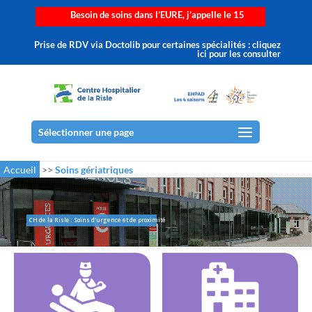
Besoin de soins dans l’EURE, j’appelle le 15
Prise de RDV via Doctolib pour certaines spécialités : cliquez
ici pour les consulter
Sélectionner une page
Accueil
>>
Soins gériatriques
CH de la Risle : Soins d'urgence et de proximité