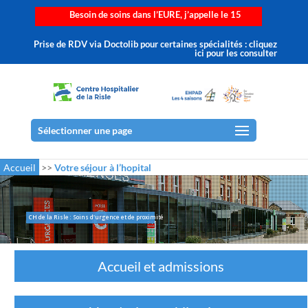
Besoin de soins dans l’EURE, j’appelle le 15
Prise de RDV via Doctolib pour certaines spécialités : cliquez
ici pour les consulter
Sélectionner une page
Accueil
>>
Votre séjour à l’hopital
CH de la Risle : Soins d'urgence et de proximité
Accueil et admissions