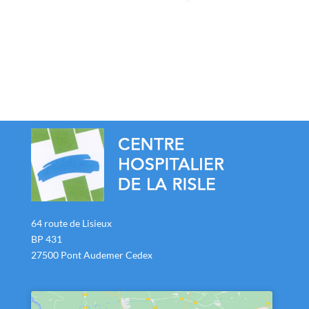
64 route de Lisieux
BP 431
27500 Pont Audemer Cedex