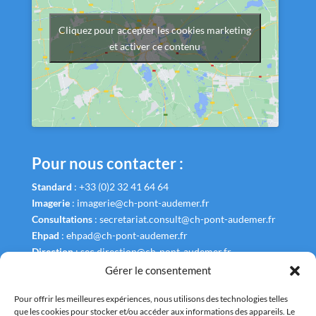
Cliquez pour accepter les cookies marketing
et activer ce contenu
Pour nous contacter :
Standard
:
+33 (0)2 32 41 64 64
Imagerie
:
imagerie@ch-pont-audemer.fr
Consultations
:
secretariat.consult@ch-pont-audemer.fr
Ehpad
:
ehpad@ch-pont-audemer.fr
Direction
:
sec.direction@ch-pont-audemer.fr
Gérer le consentement
Pour offrir les meilleures expériences, nous utilisons des technologies telles
que les cookies pour stocker et/ou accéder aux informations des appareils. Le