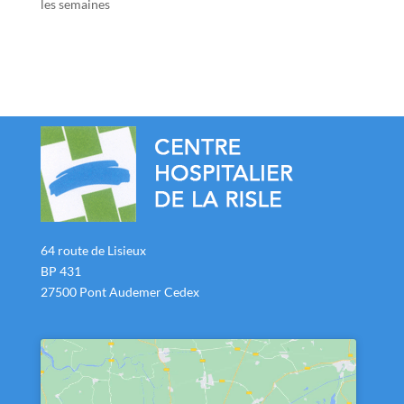
les semaines
64 route de Lisieux
BP 431
27500 Pont Audemer Cedex