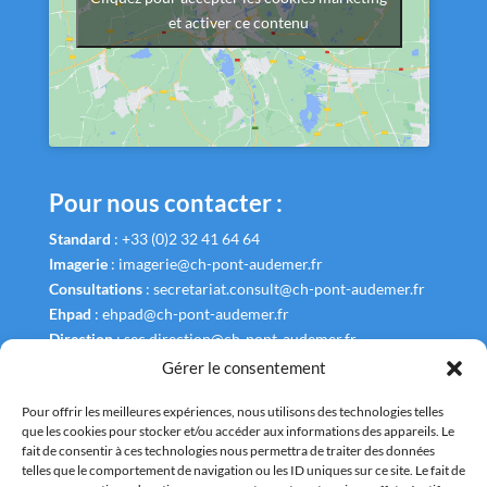
et activer ce contenu
Pour nous contacter :
Standard
:
+33 (0)2 32 41 64 64
Imagerie
:
imagerie@ch-pont-audemer.fr
Consultations
:
secretariat.consult@ch-pont-audemer.fr
Ehpad
:
ehpad@ch-pont-audemer.fr
Direction
:
sec.direction@ch-pont-audemer.fr
Gérer le consentement
Pour offrir les meilleures expériences, nous utilisons des technologies telles
que les cookies pour stocker et/ou accéder aux informations des appareils. Le
fait de consentir à ces technologies nous permettra de traiter des données
Liens Utiles
telles que le comportement de navigation ou les ID uniques sur ce site. Le fait de