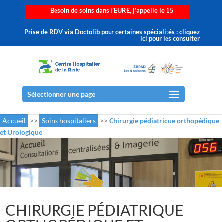
Besoin de soins dans l’EURE, j’appelle le 15
Prise de RDV via Doctolib pour certaines spécialités : cliquez
ici pour les consulter
Sélectionner une page
Accueil
>>
Soins hospitaliers
>>
Chirurgie pédiatrique orthopédique
et Urologique
CHIRURGIE PÉDIATRIQUE