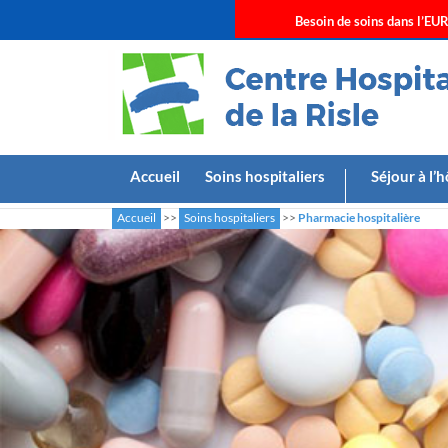
Besoin de soins dans l’EUR
Accueil
Soins hospitaliers
Séjour à l’h
Accueil
>>
Soins hospitaliers
>>
Pharmacie hospitalière