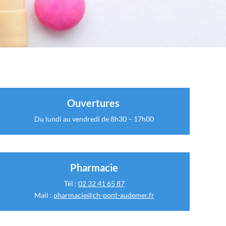
Ouvertures
Du lundi au vendredi de 8h30 – 17h00
Pharmacie
Tél :
02 32 41 65 87
Mail :
pharmacie@ch-pont-audemer.fr