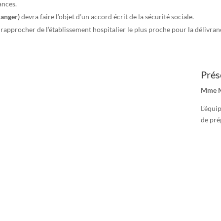
ances.
ranger)
devra faire l’objet d’un accord écrit de la sécurité sociale.
rapprocher de l’établissement hospitalier le plus proche pour la délivran
Prés
Mme M.
L’équi
de pré