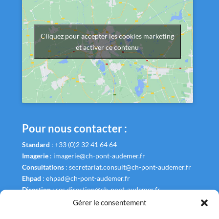
Cliquez pour accepter les cookies marketing
et activer ce contenu
Pour nous contacter :
Standard
:
+33 (0)2 32 41 64 64
Imagerie
:
imagerie@ch-pont-audemer.fr
Consultations
:
secretariat.consult@ch-pont-audemer.fr
Ehpad
:
ehpad@ch-pont-audemer.fr
Direction
:
sec.direction@ch-pont-audemer.fr
Gérer le consentement