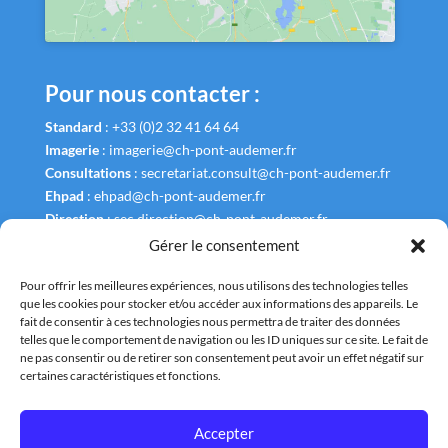
Pour nous contacter :
Standard
:
+33 (0)2 32 41 64 64
Imagerie
:
imagerie@ch-pont-audemer.fr
Consultations
:
secretariat.consult@ch-pont-audemer.fr
Ehpad
:
ehpad@ch-pont-audemer.fr
Direction
:
sec.direction@ch-pont-audemer.fr
Gérer le consentement
Pour offrir les meilleures expériences, nous utilisons des technologies telles
que les cookies pour stocker et/ou accéder aux informations des appareils. Le
fait de consentir à ces technologies nous permettra de traiter des données
Liens Utiles
telles que le comportement de navigation ou les ID uniques sur ce site. Le fait de
ne pas consentir ou de retirer son consentement peut avoir un effet négatif sur
Annuaire
certaines caractéristiques et fonctions.
Plan et Accès
Accepter
Nous contacter