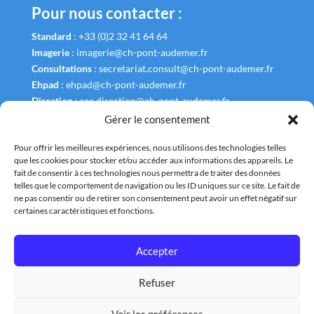
Pour nous contacter :
Standard
:
+33 (0)2 32 41 64 64
Imagerie
:
imagerie@ch-pont-audemer.fr
Consultations
:
secretariat.consult@ch-pont-audemer.fr
Ehpad
:
ehpad@ch-pont-audemer.fr
Direction
:
sec.direction@ch-pont-audemer.fr
Gérer le consentement
Pour offrir les meilleures expériences, nous utilisons des technologies telles
que les cookies pour stocker et/ou accéder aux informations des appareils. Le
fait de consentir à ces technologies nous permettra de traiter des données
Liens Utiles
telles que le comportement de navigation ou les ID uniques sur ce site. Le fait de
ne pas consentir ou de retirer son consentement peut avoir un effet négatif sur
Annuaire
certaines caractéristiques et fonctions.
Plan et Accès
Accepter
Nous contacter
Refuser
Tous droits réservés : Centre Hospitalier de la Risle |
Mentions légales
Voir les préférences